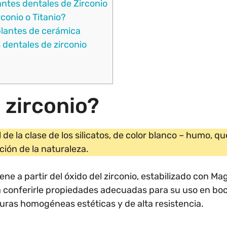
antes dentales de Zirconio
conio o Titanio?
plantes de cerámica
 dentales de zirconio
 zirconio?
l de la clase de los silicatos, de color blanco – humo, 
ión de la naturaleza.
ene a partir del óxido del zirconio, estabilizado con Ma
ra conferirle propiedades adecuadas para su uso en b
uras homogéneas estéticas y de alta resistencia.