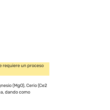
que requiere un proceso
gnesio (MgO), Cerio (Ce2
oca, dando como