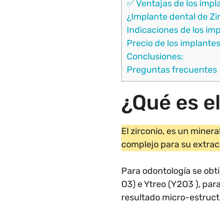
✅ Ventajas de los impl
¿Implante dental de Zir
Indicaciones de los im
Precio de los implantes
Conclusiones:
Preguntas frecuentes
¿Qué es el
El zirconio, es un minera
complejo para su extracc
Para odontología se obti
O3) e Ytreo (Y2O3 ), pa
resultado micro-estruct