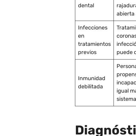
dental
rajadur
abierta 
Infecciones
Tratami
en
coronas
tratamientos
infecció
previos
puede c
Persona
propens
Inmunidad
incapac
debilitada
igual m
sistema
Diagnóst