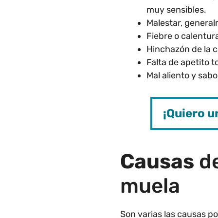
muy sensibles.
Malestar, general
Fiebre o calentur
Hinchazón de la ca
Falta de apetito t
Mal aliento y sab
¡Quiero u
Causas
de
muela
Son varias las causas por