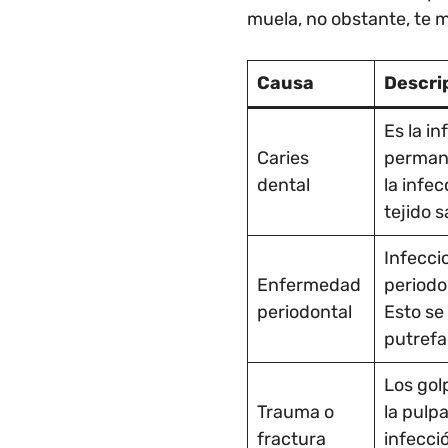
muela, no obstante, te 
Causa
Descri
Es la i
Caries
permane
dental
la infec
tejido s
Infeccio
Enfermedad
periodon
periodontal
Esto se
putrefa
Los gol
Trauma o
la pulp
fractura
infecci