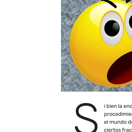
S
i bien la e
procedimie
el mundo de
ciertos fra