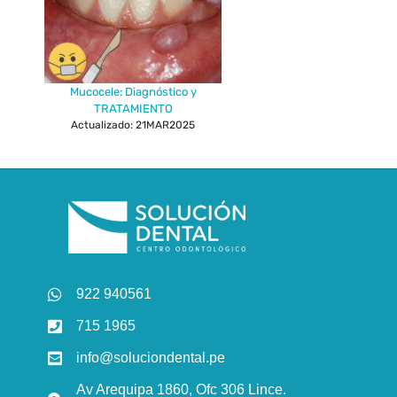
Mucocele: Diagnóstico y
TRATAMIENTO
Actualizado: 21MAR2025
922 940561
715 1965
info@soluciondental.pe
Av Arequipa 1860, Ofc 306 Lince.