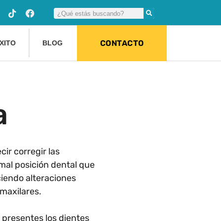
CONTACTO
XITO
BLOG
a
ir corregir las
mal posición dental que
iendo alteraciones
 maxilares.
n presentes los dientes