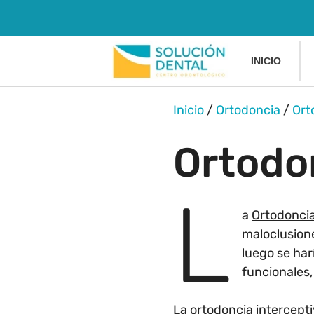
INICIO
Inicio
/
Ortodoncia
/
Ort
Ortodo
L
a
Ortodoncia
maloclusion
luego se ha
funcionales,
La ortodoncia intercepti