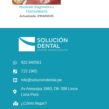
Mucocele: Diagnóstico y
TRATAMIENTO
Actualizado: 21MAR2025
922 940561
715 1965
info@soluciondental.pe
Av Arequipa 1860, Ofc 306 Lince.
Lima Perú
¿Cómo llegar?