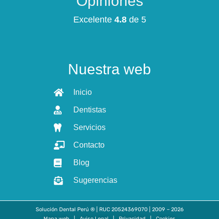
Opiniones
Excelente
4.8
de 5
Nuestra web
Inicio
Dentistas
Servicios
Contacto
Blog
Sugerencias
Solución Dental Perú ® | RUC 20524369070 | 2009 – 2026
Mapa web
|
Aviso Legal
|
Privacidad
|
Cookies