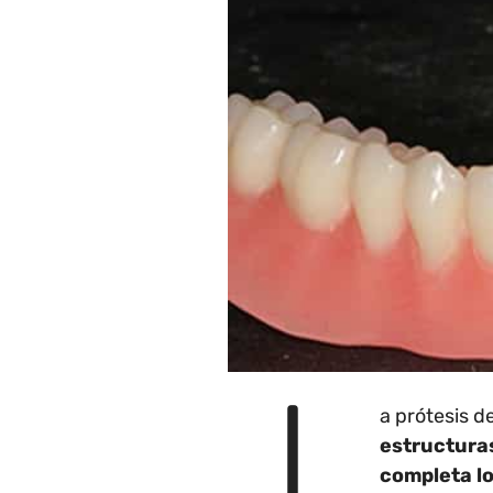
L
a prótesis d
estructuras
completa l