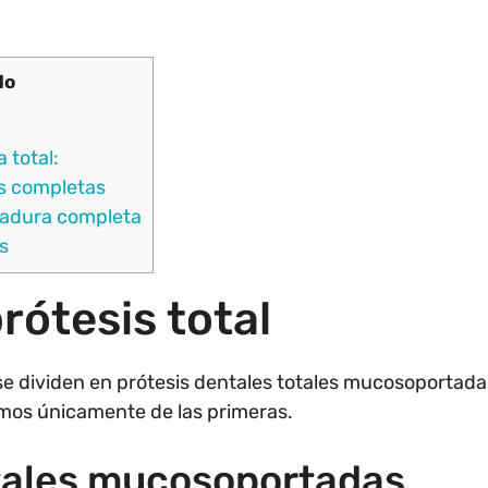
do
 total:
is completas
tadura completa
s
rótesis total
se dividen en prótesis dentales totales mucosoportad
emos únicamente de las primeras.
otales mucosoportadas