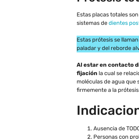
Estas placas totales so
sistemas de
dientes pos
Estas prótesis se llama
paladar y del reborde alv
Al estar en contacto d
fijación
la cual se relac
moléculas de agua que s
firmemente a la prótesis
Indicacion
Ausencia de TODO
Personas con prob