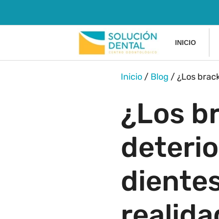
INICIO
Inicio
/
Blog
/
¿Los brack
¿Los b
deterio
dientes
realid