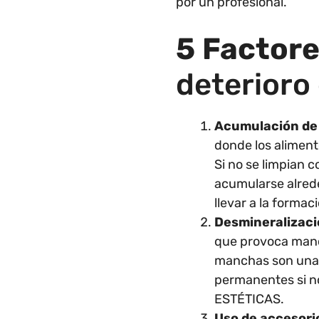
por un profesional.
5
Factor
deterioro
Acumulación de 
donde los aliment
Si no se limpian 
acumularse alrede
llevar a la formac
Desmineralizaci
que provoca manc
manchas son una 
permanentes si n
ESTÉTICAS.
Uso de accesori