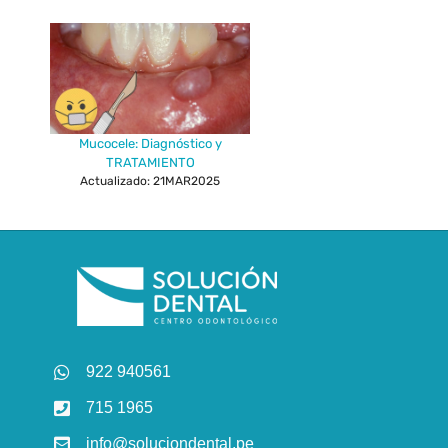
Mucocele: Diagnóstico y
TRATAMIENTO
Actualizado: 21MAR2025
922 940561
715 1965
info@soluciondental.pe